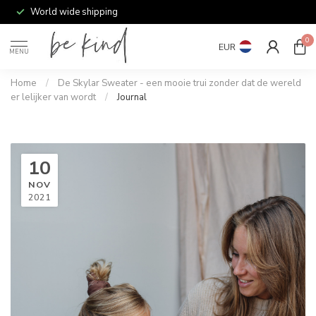
World wide shipping
0
EUR
MENU
Home
/
De Skylar Sweater - een mooie trui zonder dat de wereld
er lelijker van wordt
/
Journal
10
NOV
2021