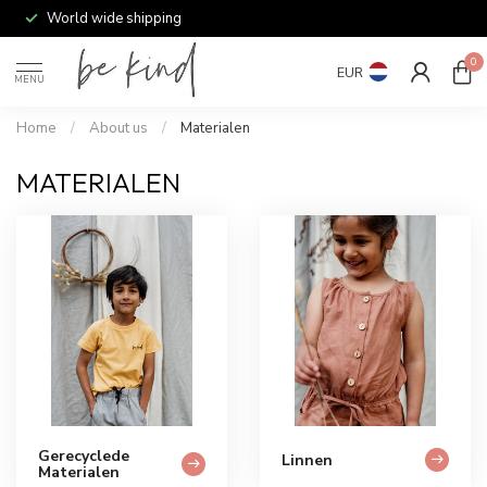
World wide shipping
0
EUR
MENU
Home
/
About us
/
Materialen
MATERIALEN
Gerecyclede
Linnen
Materialen